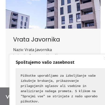
Vrata Javornika
Naziv: Vrata Javornika
Lokacija: Ravne na Koroškem
Leto izvedbe: 2024
Spoštujemo vašo zasebnost
Opis del: novogradnja
Piškotke uporabljamo za izboljšanje vaše 
VRATA
VEČ
JAVORNIKA
izkušnje brskanja, prikazovanje 
prilagojenih oglasov ali vsebine in 
analiziranje našega prometa. S klikom na 
"Sprejmi vse" se strinjate z našo uporabo 
piškotkov.