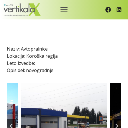
Skip
to
content
2020
Avtopralnice
Naziv: Avtopralnice
Lokacija: Koroška regija
Leto izvedbe:
Opis del: novogradnje